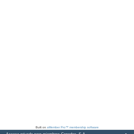
Built on
aMember Pro™ membership software