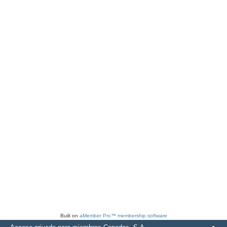
Built on
aMember Pro™ membership software